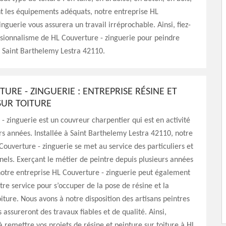
ant les équipements adéquats, notre entreprise HL
inguerie vous assurera un travail irréprochable. Ainsi, fiez-
sionnalisme de HL Couverture - zinguerie pour peindre
à Saint Barthelemy Lestra 42110.
URE - ZINGUERIE : ENTREPRISE RÉSINE ET
SUR TOITURE
- zinguerie est un couvreur charpentier qui est en activité
rs années. Installée à Saint Barthelemy Lestra 42110, notre
Couverture - zinguerie se met au service des particuliers et
nels. Exerçant le métier de peintre depuis plusieurs années
notre entreprise HL Couverture - zinguerie peut également
tre service pour s’occuper de la pose de résine et la
oiture. Nous avons à notre disposition des artisans peintres
 assureront des travaux fiables et de qualité. Ainsi,
 à remettre vos projets de résine et peinture sur toiture à HL