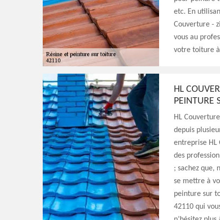
etc. En utilis
Couverture - z
vous au profes
votre toiture 
HL COUVERT
PEINTURE 
HL Couverture 
depuis plusieu
entreprise HL 
des profession
; sachez que, 
se mettre à vo
peinture sur t
42110 qui vous
n’hésitez plus