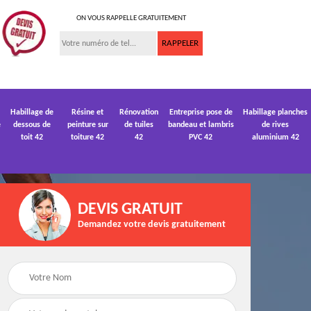
ON VOUS RAPPELLE GRATUITEMENT
Habillage de
Résine et
Rénovation
Entreprise pose de
Habillage planches
e
dessous de
peinture sur
de tuiles
bandeau et lambris
de rives
toit 42
toiture 42
42
PVC 42
aluminium 42
DEVIS GRATUIT
Demandez votre devis gratuitement
 de
Devis pose de
Devis réparation de
gouttière 42
toiture 42