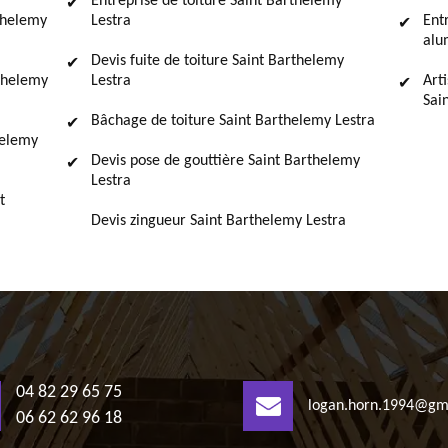
Entreprise de toiture Saint Barthelemy
rthelemy
Lestra
Ent
alu
Devis fuite de toiture Saint Barthelemy
thelemy
Lestra
Art
Sai
Bâchage de toiture Saint Barthelemy Lestra
helemy
Devis pose de gouttière Saint Barthelemy
Lestra
t
Devis zingueur Saint Barthelemy Lestra
04 82 29 65 75
logan.horn.1994@gm
06 62 62 96 18