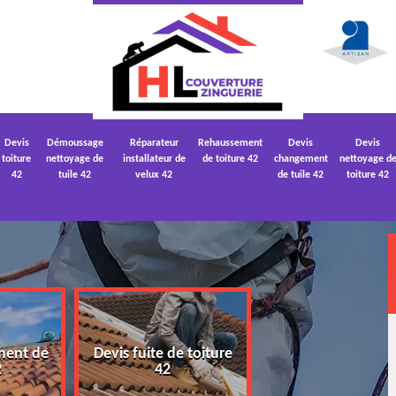
Devis
Démoussage
Réparateur
Rehaussement
Devis
Devis
toiture
nettoyage de
installateur de
de toiture 42
changement
nettoyage d
42
tuile 42
velux 42
de tuile 42
toiture 42
ment de
Devis fuite de toiture
Devis nettoyage
2
42
toiture 42