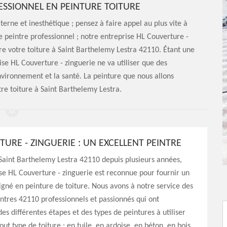
ESSIONNEL EN PEINTURE TOITURE
erne et inesthétique ; pensez à faire appel au plus vite à
e peintre professionnel ; notre entreprise HL Couverture -
re votre toiture à Saint Barthelemy Lestra 42110. Étant une
ise HL Couverture - zinguerie ne va utiliser que des
environnement et la santé. La peinture que nous allons
re toiture à Saint Barthelemy Lestra.
URE - ZINGUERIE : UN EXCELLENT PEINTRE
Saint Barthelemy Lestra 42110 depuis plusieurs années,
se HL Couverture - zinguerie est reconnue pour fournir un
oigné en peinture de toiture. Nous avons à notre service des
ntres 42110 professionnels et passionnés qui ont
es différentes étapes et des types de peintures à utiliser
ut type de toiture : en tuile, en ardoise, en béton, en bois,