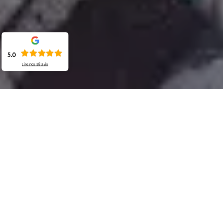
5.0
Lire nos
38
avis
Demande de devis gratuit