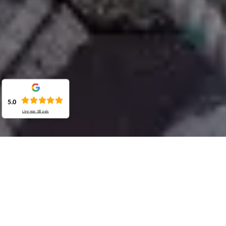
5.0
Lire nos
38
avis
Demande de devis gratuit