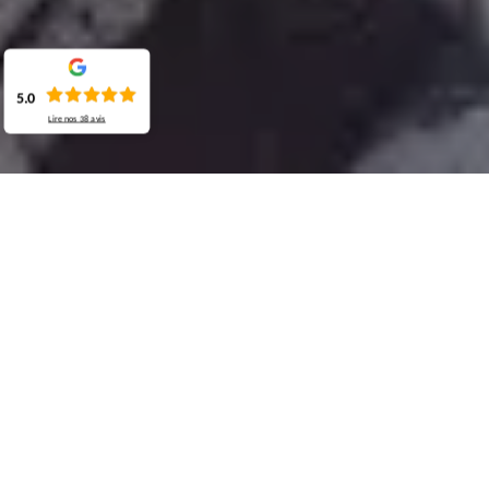
5.0
Lire nos
38
avis
Demande de devis gratuit