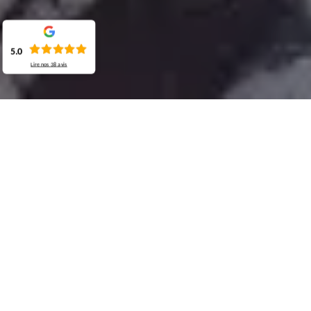
5.0
Lire nos
38
avis
Demande de devis gratuit