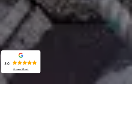
5.0
Lire nos
38
avis
Demande de devis gratuit