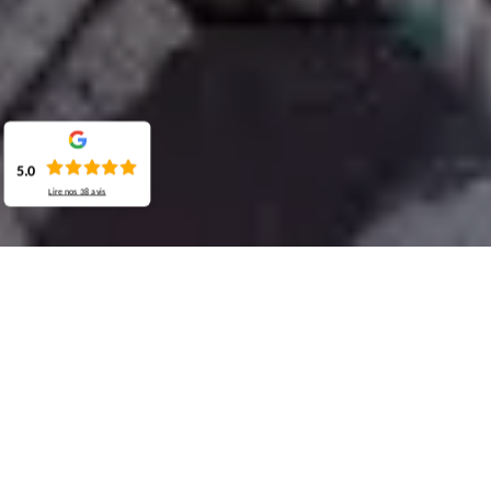
5.0
Lire nos
38
avis
Demande de devis gratuit