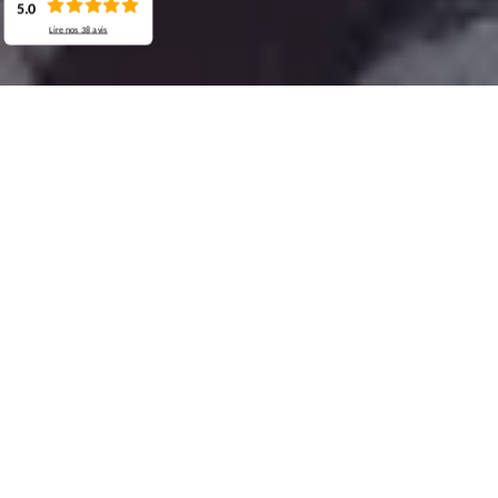
5.0
Lire nos
38
avis
Demande de devis gratuit