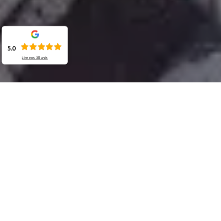
5.0
Lire nos
38
avis
Demande de devis gratuit