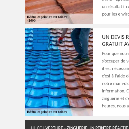
un résultat ir
pour les envir
UN DEVIS R
GRATUIT A
Pour que notr
s’occuper de v
il est nécessa
c’est à l’aide
notre main-d’œ
information. C
zinguerie et c
heures, nous a
HL COUVERTURE - ZINGUERIE UN PEINTRE RÉACTIF