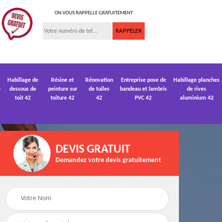
ON VOUS RAPPELLE GRATUITEMENT
Habillage de
Résine et
Rénovation
Entreprise pose de
Habillage planches
e
dessous de
peinture sur
de tuiles
bandeau et lambris
de rives
toit 42
toiture 42
42
PVC 42
aluminium 42
DEVIS GRATUIT
Demandez votre devis gratuitement
 de
Devis pose de
Devis réparation de
gouttière 42
toiture 42