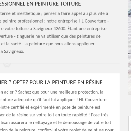
ESSIONNEL EN PEINTURE TOITURE
erne et inesthétique ; pensez à faire appel au plus vite à
e peintre professionnel ; notre entreprise HL Couverture -
re votre toiture à Savigneux 42600. Étant une entreprise
erture - zinguerie ne va utiliser que des peintures de
 et la santé. La peinture que nous allons appliquer
 à Savigneux.
IER ? OPTEZ POUR LA PEINTURE EN RÉSINE
 en acier ? Sachez que pour une meilleure protection, la
peinture adéquate qu'il faut lui appliquer ! HL Couverture -
eintre certifié et expérimenté en pose de peinture est
r de la résine sur votre toit en toute rapidité ! Pose très
rtisan assurera le nettoyage et le démoussage de votre toit
tion de la peinture, confiez-lui votre projet de peinture pour