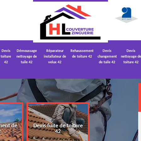
Devis
Démoussage
Réparateur
Rehaussement
Devis
Devis
toiture
nettoyage de
installateur de
de toiture 42
changement
nettoyage d
42
tuile 42
velux 42
de tuile 42
toiture 42
ment de
Devis fuite de toiture
Devis nettoyage
2
42
toiture 42