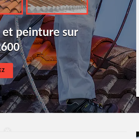
 et peinture sur
2600
EZ