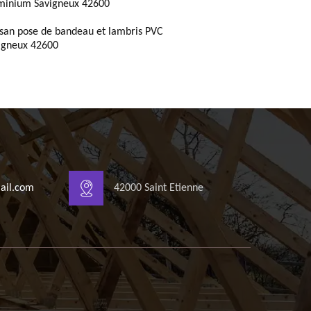
minium Savigneux 42600
isan pose de bandeau et lambris PVC
igneux 42600
ail.com
42000 Saint Etienne