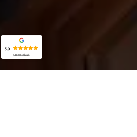
5.0
Lire nos
38
avis
Demande de devis gratuit