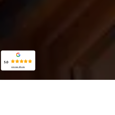
5.0
Lire nos
38
avis
Demande de devis gratuit