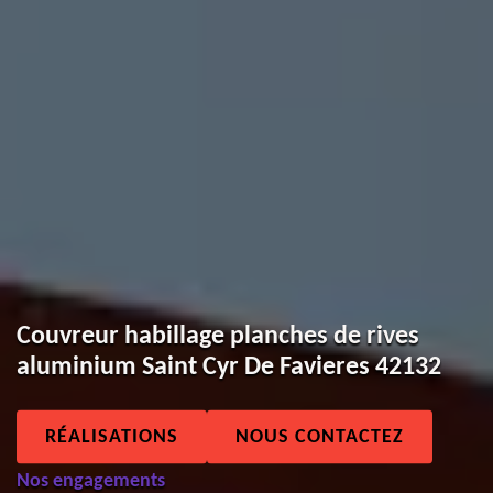
Couvreur habillage planches de rives
aluminium Saint Cyr De Favieres 42132
RÉALISATIONS
NOUS CONTACTEZ
Nos engagements