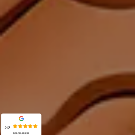
5.0
Lire nos
38
avis