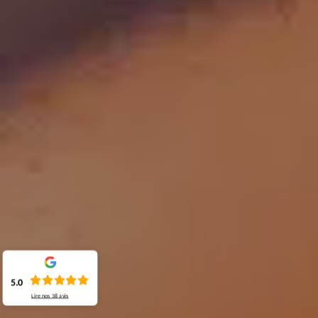
5.0
Lire nos
38
avis