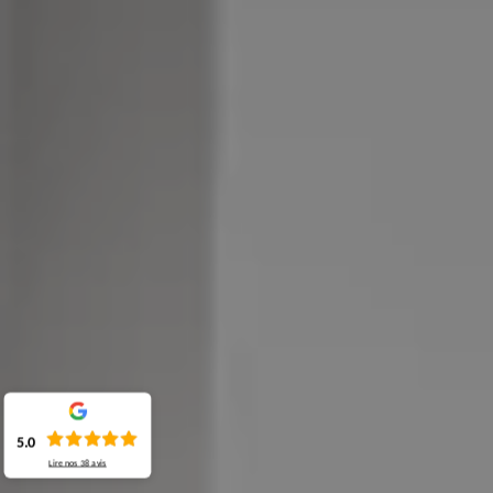
5.0
Lire nos
38
avis