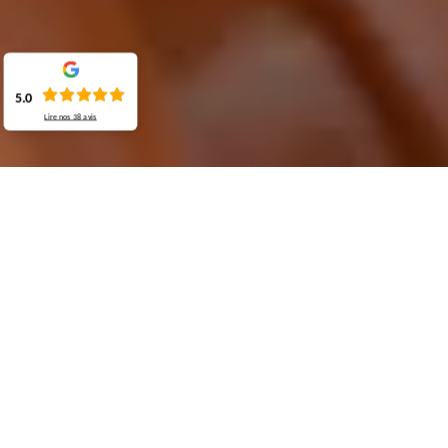
5.0
Lire nos
38
avis
Demande de devis gratuit