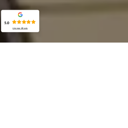
5.0
Lire nos
38
avis
Demande de devis gratuit