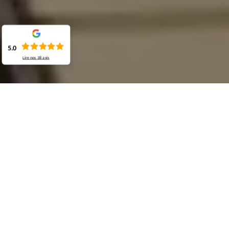
5.0
Lire nos
38
avis
Demande de devis gratuit