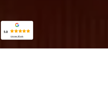
5.0
Lire nos
38
avis
Demande de devis gratuit