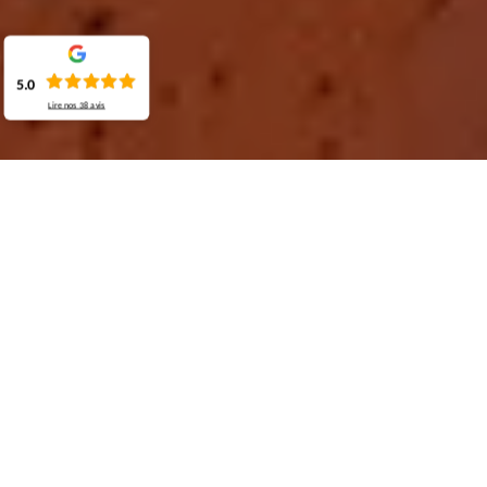
5.0
Lire nos
38
avis
Demande de devis gratuit