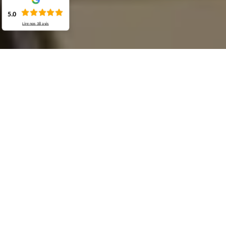
5.0
Lire nos
38
avis
Demande de devis gratuit