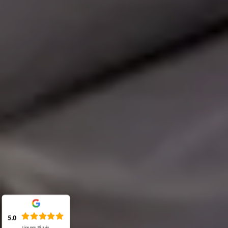
5.0
Lire nos
38
avis