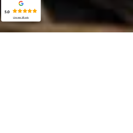
5.0
Lire nos
38
avis
Demande de devis gratuit