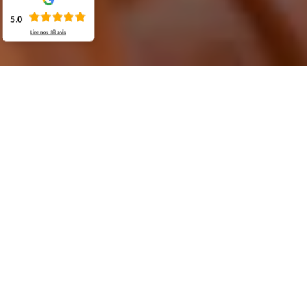
5.0
Lire nos
38
avis
Demande de devis gratuit