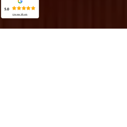
5.0
Lire nos
38
avis
Demande de devis gratuit