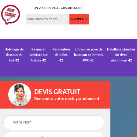
ON VOUS RAPPELLE GRATUITEMENT
Habillage de
Résine et
Rénovation
Entreprise pose de
Habillage planches
e
dessous de
peinture sur
de tuiles
bandeau et lambris
de rives
toit 42
toiture 42
42
PVC 42
aluminium 42
DEVIS GRATUIT
Demandez votre devis gratuitement
 de
Devis pose de
Devis réparation de
gouttière 42
toiture 42