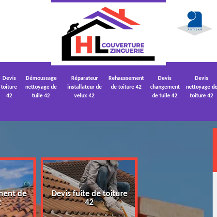
Devis
Démoussage
Réparateur
Rehaussement
Devis
Devis
toiture
nettoyage de
installateur de
de toiture 42
changement
nettoyage d
42
tuile 42
velux 42
de tuile 42
toiture 42
ment de
Devis fuite de toiture
Devis nettoyage
2
42
toiture 42