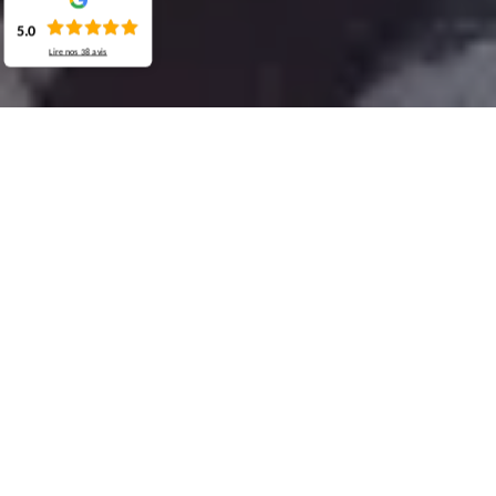
5.0
Lire nos
38
avis
Demande de devis gratuit